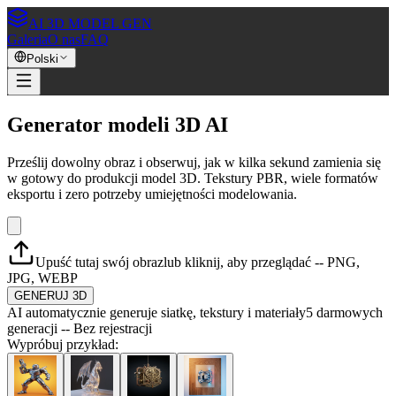
AI 3D MODEL GEN
Galeria
O nas
FAQ
Polski
Generator modeli 3D AI
Prześlij dowolny obraz i obserwuj, jak w kilka sekund zamienia się
w gotowy do produkcji model 3D. Tekstury PBR, wiele formatów
eksportu i zero potrzeby umiejętności modelowania.
Upuść tutaj swój obraz
lub kliknij, aby przeglądać -- PNG,
JPG, WEBP
GENERUJ 3D
AI automatycznie generuje siatkę, tekstury i materiały
5 darmowych
generacji -- Bez rejestracji
Wypróbuj przykład: