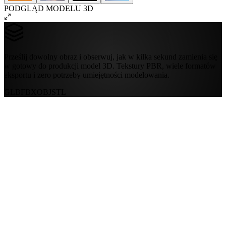
PODGLĄD MODELU 3D
Prześlij dowolny obraz i obserwuj, jak w kilka sekund zamienia się
w gotowy do produkcji model 3D. Tekstury PBR, wiele formatów
eksportu i zero potrzeby umiejętności modelowania.
GLB
FBX
OBJ
STL
Wyróżnione
Filtruj
BioLee
23
likes
Alegio Jorge
17
likes
ANUClanq
48
likes
Bontle About
10
likes